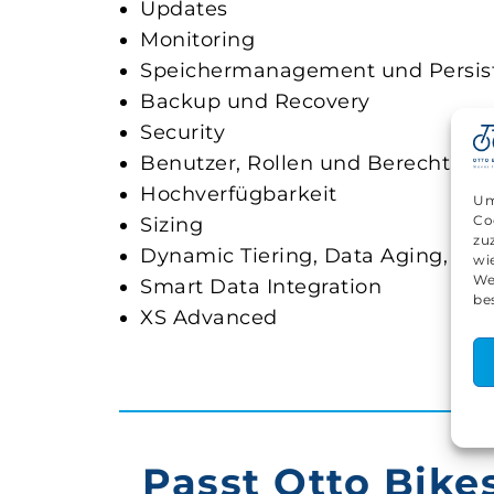
Updates
Monitoring
Speichermanagement und Persis
Backup und Recovery
Security
Benutzer, Rollen und Berechtigu
Hochverfügbarkeit
Um
Co
Sizing
zu
Dynamic Tiering, Data Aging, NS
wi
We
Smart Data Integration
be
XS Advanced
Passt Otto Bike