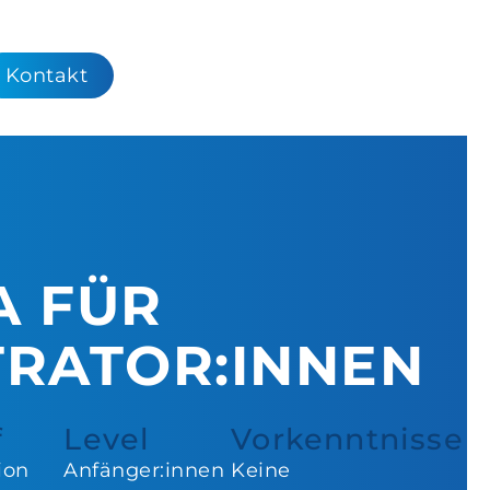
Kontakt
A FÜR
TRATOR:INNEN
f
Level
Vorkenntnisse
ion
Anfänger:innen
Keine