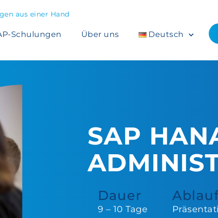
en aus einer Hand
AP-Schulungen
Über uns
Deutsch
SAP HAN
ADMINIS
Dauer
Ablau
9 – 10 Tage
Präsentat