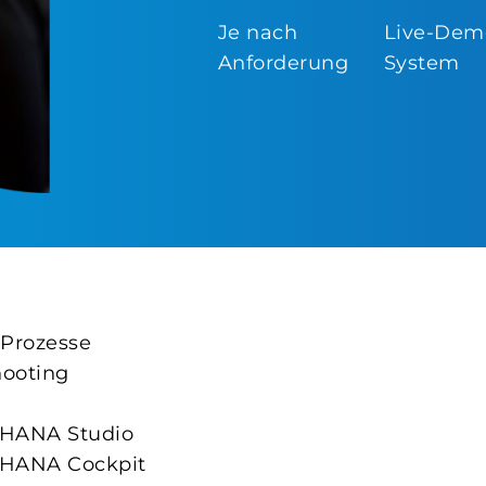
Je nach
Live-Dem
Anforderung
System
 Prozesse
hooting
 HANA Studio
 HANA Cockpit