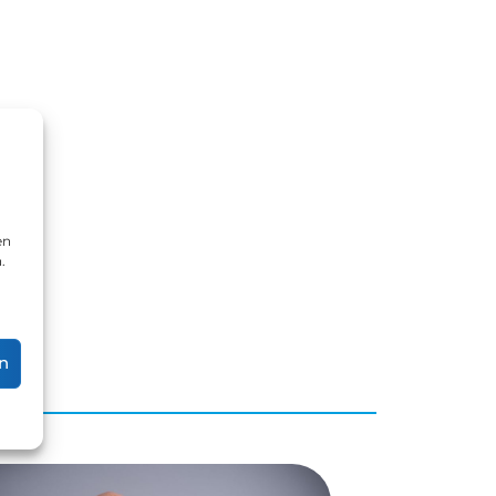
en
.
n