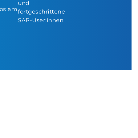
und
os am
fortgeschrittene
SAP-User:innen